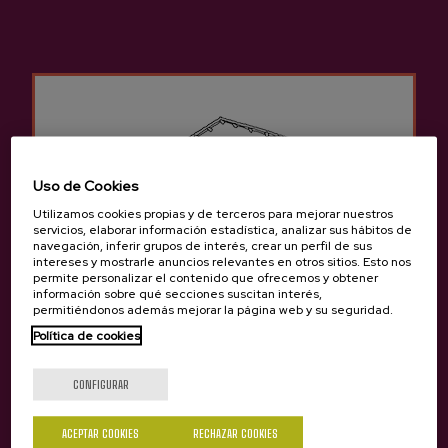
aviso las modificaciones que considere oportunas en esta
website, pudiendo cambiar, suprimir o añadir tanto los
contenidos y servicios que se presten a través de la misma
como en la forma en la que aparezcan presentados o
localizados en el web y el acceso a estos.
Cancelación y modificación
Uso de Cookies
Cancelaciones:
Utilizamos cookies propias y de terceros para mejorar nuestros
A las reservas que se cancelen hasta 24 horas antes (antes de
servicios, elaborar información estadística, analizar sus hábitos de
las 12:00) del día reservado se les reembolsará el importe de la
navegación, inferir grupos de interés, crear un perfil de sus
intereses y mostrarle anuncios relevantes en otros sitios. Esto nos
señal facilitada. A las reservas que se cancelen con una
permite personalizar el contenido que ofrecemos y obtener
antelación menor de 23 horas, no se les reembolsará la señal
información sobre qué secciones suscitan interés,
facilitada. En cuanto a las excursiones y escapadas o viajes, cada
permitiéndonos además mejorar la página web y su seguridad.
producto tiene sus propias políticas de cancelación en algunos
Política de cookies
casos. En otros, las condiciones de cancelación se acordarán
¿Eres mayor de edad?
entre el cliente y Sagardoa Route.
CONFIGURAR
Modificaciones:
ACEPTAR COOKIES
RECHAZAR COOKIES
Se podrán realizar las modificaciones necesarias en la reserva